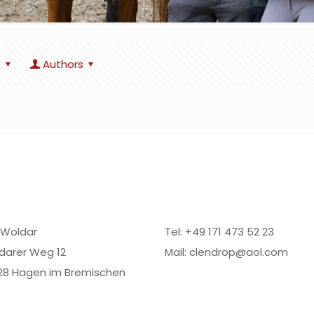
s
Authors
 Woldar
Tel: +49 171 473 52 23
darer Weg 12
Mail: clendrop@aol.com
28 Hagen im Bremischen