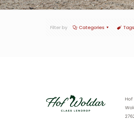
Filter by
Categories
Tag
Hof
Wol
276